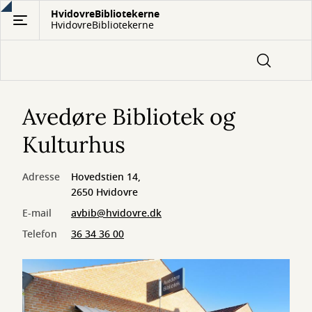
Gå
HvidovreBibliotekerne
HvidovreBibliotekerne
til
hovedindhold
Avedøre Bibliotek og
Kulturhus
Adresse
Hovedstien 14,
2650 Hvidovre
E-mail
avbib@hvidovre.dk
Telefon
36 34 36 00