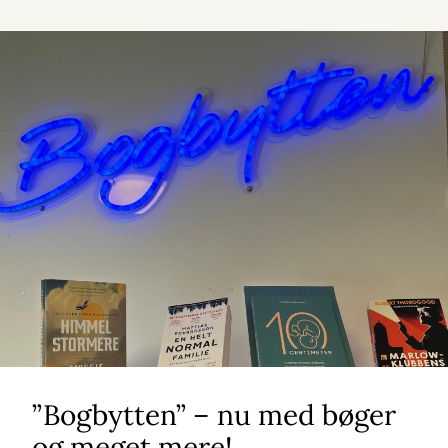
”Bogbytten” – nu med bøger
og meget mere!