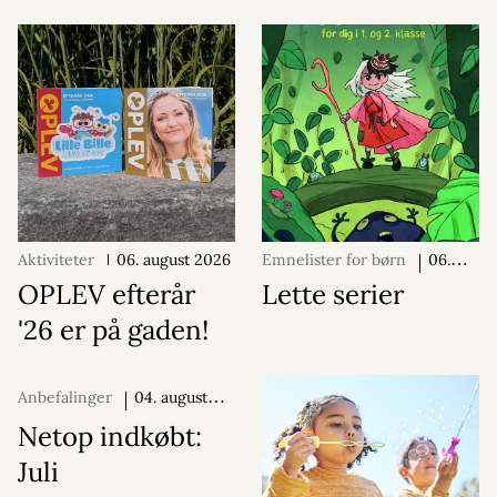
Aktiviteter
06. august 2026
Emnelister for børn
06.
august 2026
OPLEV efterår
Lette serier
'26 er på gaden!
Anbefalinger
04. august
2026
Netop indkøbt:
Juli