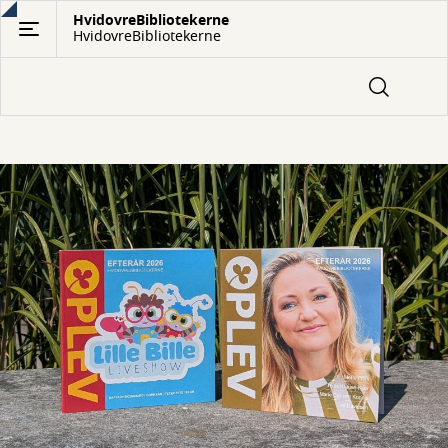
Gå
HvidovreBibliotekerne
HvidovreBibliotekerne
til
hovedindhold
Forside