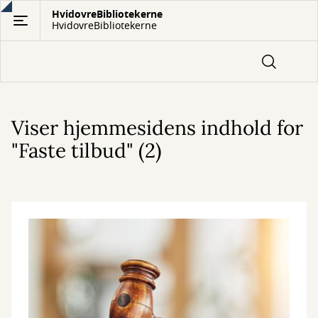
Gå
HvidovreBibliotekerne
HvidovreBibliotekerne
til
hovedindhold
Viser hjemmesidens indhold for
"Faste tilbud" (2)