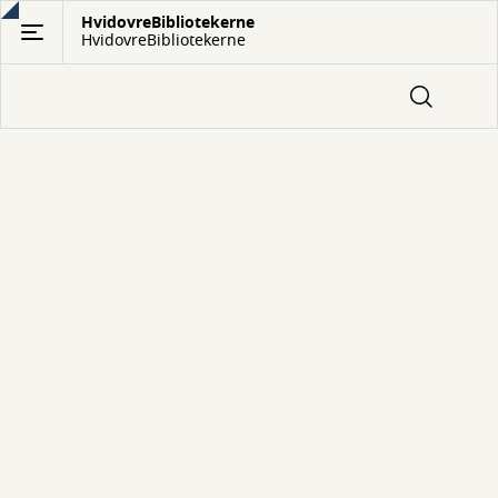
Gå
HvidovreBibliotekerne
HvidovreBibliotekerne
til
hovedindhold