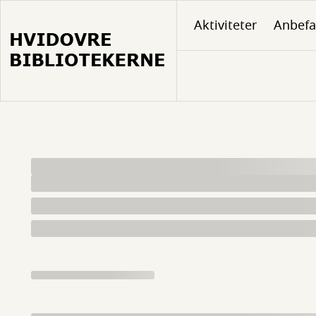
Gå
Aktiviteter
Anbefa
til
hovedindhold