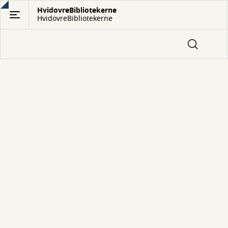
Gå
HvidovreBibliotekerne
HvidovreBibliotekerne
til
hovedindhold