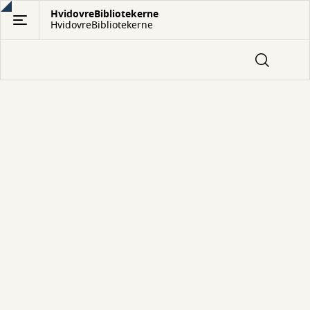
Gå
HvidovreBibliotekerne
HvidovreBibliotekerne
til
hovedindhold