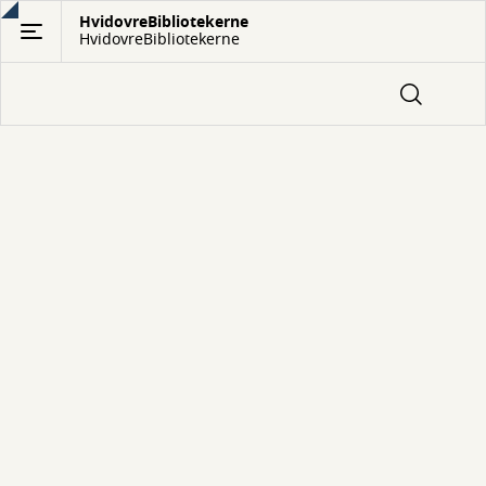
Gå
HvidovreBibliotekerne
HvidovreBibliotekerne
til
hovedindhold