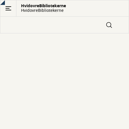
Gå
HvidovreBibliotekerne
HvidovreBibliotekerne
til
hovedindhold