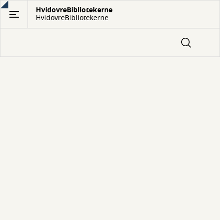
Gå
HvidovreBibliotekerne
HvidovreBibliotekerne
til
hovedindhold