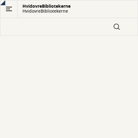
Gå
HvidovreBibliotekerne
HvidovreBibliotekerne
til
hovedindhold