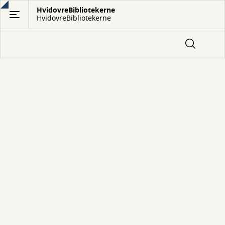
Gå
HvidovreBibliotekerne
HvidovreBibliotekerne
til
hovedindhold