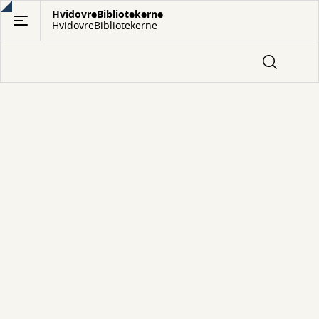
Gå
HvidovreBibliotekerne
HvidovreBibliotekerne
til
hovedindhold