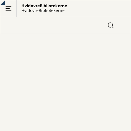
Gå
HvidovreBibliotekerne
HvidovreBibliotekerne
til
hovedindhold