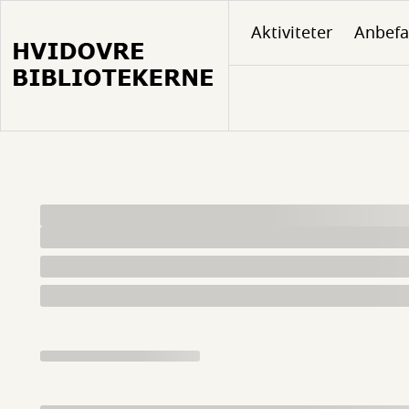
Gå
Aktiviteter
Anbefa
til
hovedindhold