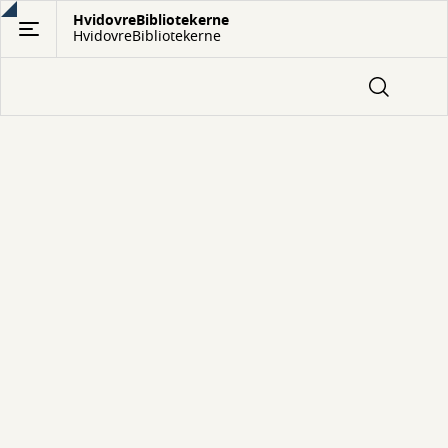
Gå
HvidovreBibliotekerne
HvidovreBibliotekerne
til
hovedindhold