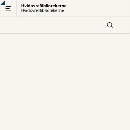
Gå
HvidovreBibliotekerne
HvidovreBibliotekerne
til
hovedindhold