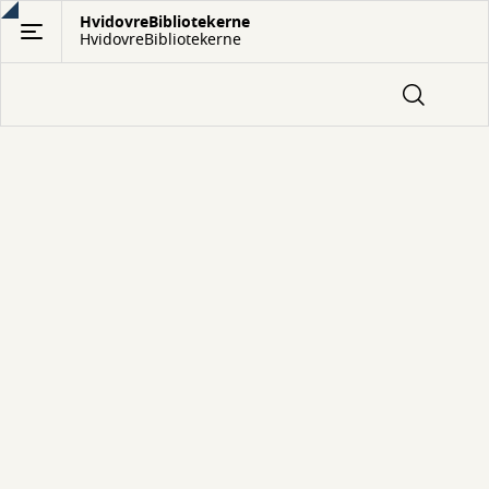
Gå
HvidovreBibliotekerne
HvidovreBibliotekerne
til
hovedindhold