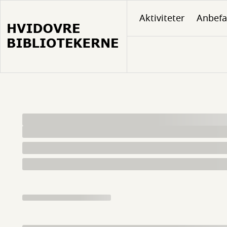
Gå
Aktiviteter
Anbefa
til
hovedindhold