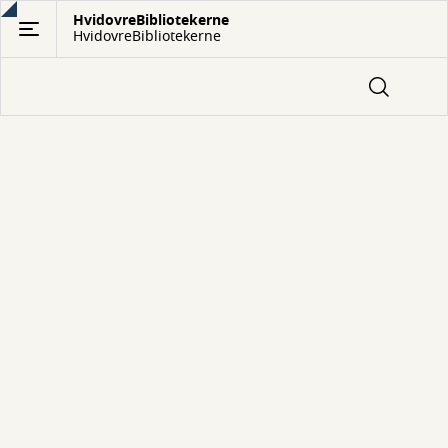
Gå
HvidovreBibliotekerne
HvidovreBibliotekerne
til
hovedindhold