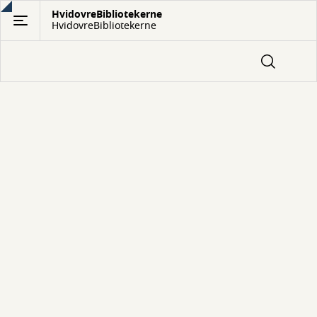
Gå
HvidovreBibliotekerne
HvidovreBibliotekerne
til
hovedindhold