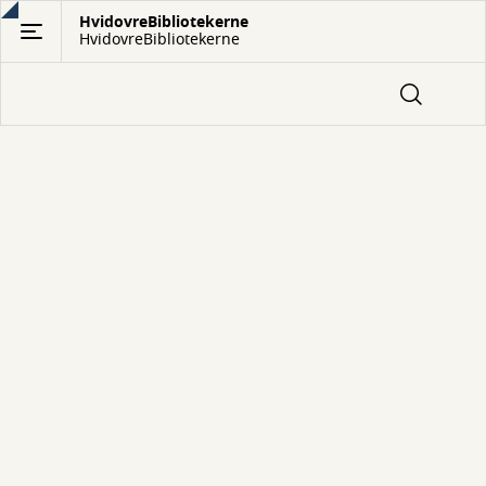
Gå
HvidovreBibliotekerne
HvidovreBibliotekerne
til
hovedindhold