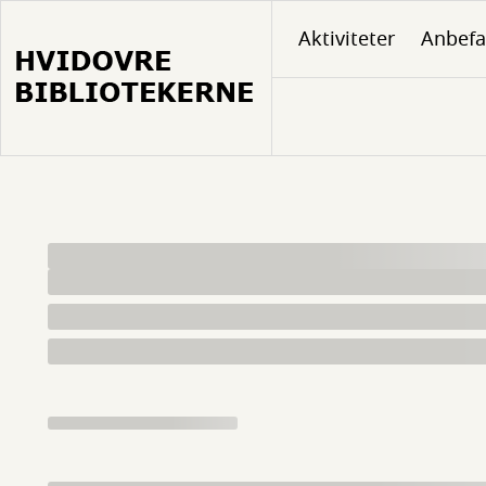
Gå
Aktiviteter
Anbefa
til
hovedindhold