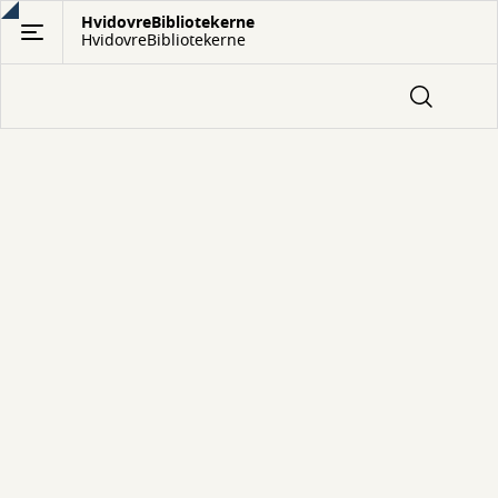
Gå
HvidovreBibliotekerne
HvidovreBibliotekerne
til
hovedindhold