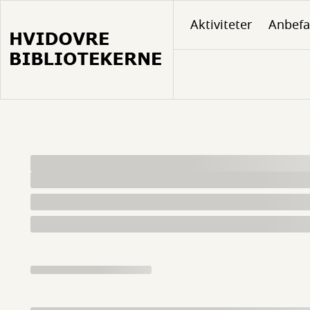
Gå
Aktiviteter
Anbefa
til
hovedindhold