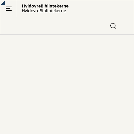
Gå
HvidovreBibliotekerne
HvidovreBibliotekerne
til
hovedindhold