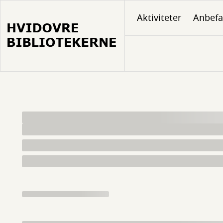
Gå
Aktiviteter
Anbefa
til
hovedindhold