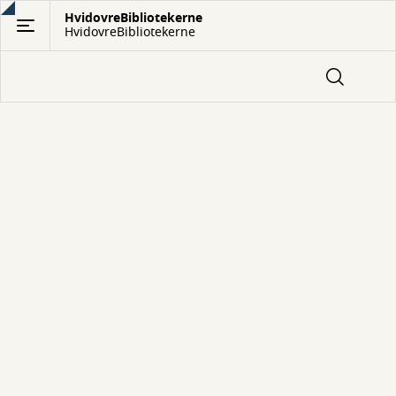
Gå
HvidovreBibliotekerne
HvidovreBibliotekerne
til
hovedindhold