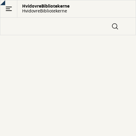
Gå
HvidovreBibliotekerne
HvidovreBibliotekerne
til
hovedindhold