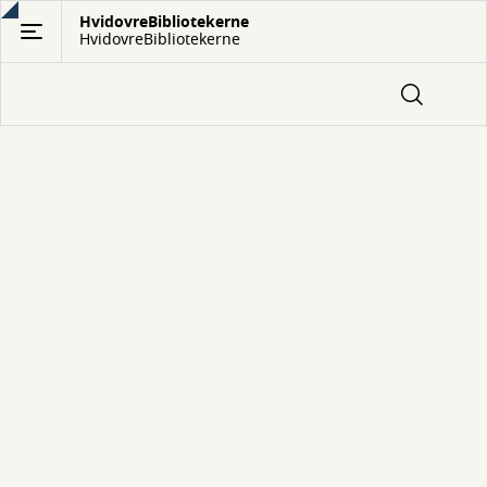
Gå
HvidovreBibliotekerne
HvidovreBibliotekerne
til
hovedindhold