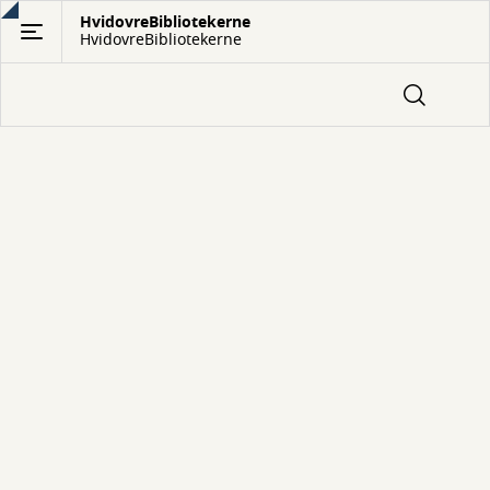
Gå
HvidovreBibliotekerne
HvidovreBibliotekerne
til
hovedindhold