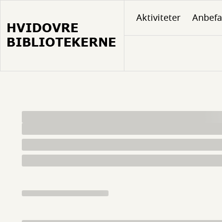
Gå
Aktiviteter
Anbefa
til
hovedindhold