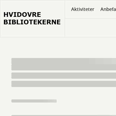
Gå
Aktiviteter
Anbefa
til
hovedindhold