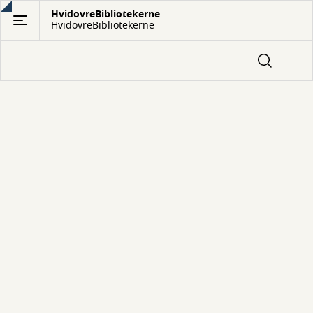
Gå
HvidovreBibliotekerne
HvidovreBibliotekerne
til
hovedindhold