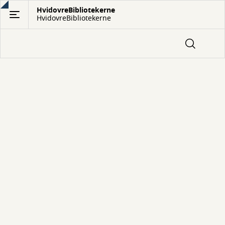
Gå
HvidovreBibliotekerne
HvidovreBibliotekerne
til
hovedindhold