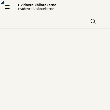
Gå
HvidovreBibliotekerne
HvidovreBibliotekerne
til
hovedindhold