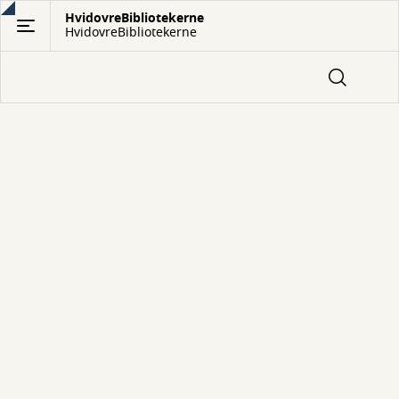
Gå
HvidovreBibliotekerne
HvidovreBibliotekerne
til
hovedindhold