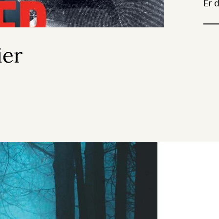
Er 
ier