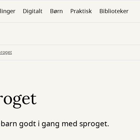
linger
Digitalt
Børn
Praktisk
Biblioteker
roget
roget
nebarn godt i gang med sproget.