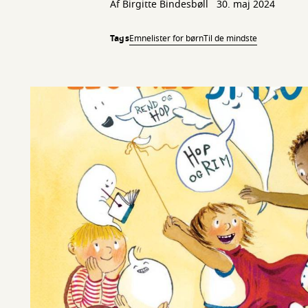
Af Birgitte Bindesbøll
30. maj 2024
Tags
Emnelister for børn
Til de mindste