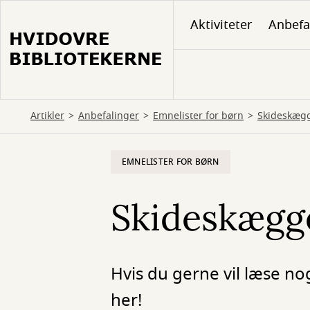
Gå
Aktiviteter
Anbefa
til
hovedindhold
Artikler
Anbefalinger
Emnelister for børn
Skideskæg
EMNELISTER FOR BØRN
Skideskægg
Hvis du gerne vil læse no
her!