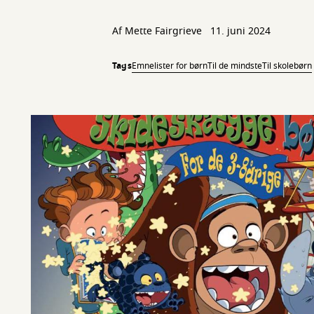
Af Mette Fairgrieve
11. juni 2024
Tags
Emnelister for børn
Til de mindste
Til skolebørn