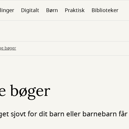
linger
Digitalt
Børn
Praktisk
Biblioteker
ge bøger
e bøger
get sjovt for dit barn eller barnebarn få