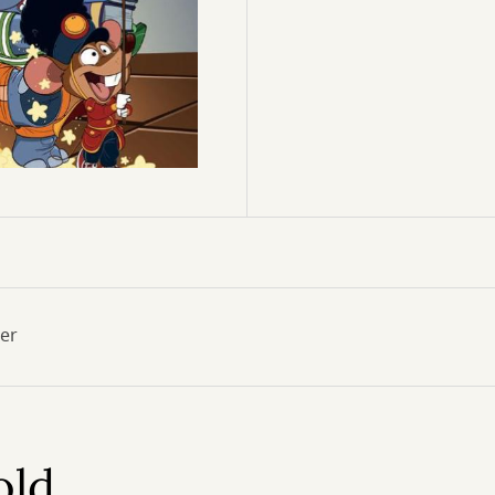
er
old