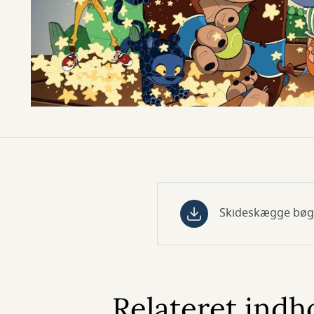
Skideskægge bøg
Relateret indh