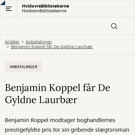
Gå
HvidovreBibliotekerne
HvidovreBibliotekerne
til
hovedindhold
Artikler
Anbefalinger
Benjamin Koppel får De Gyldne Laurbær
ANBEFALINGER
Benjamin Koppel får De
Gyldne Laurbær
Benjamin Koppel modtager boghandlernes
prestigefyldte pris for sin gribende slægtsroman