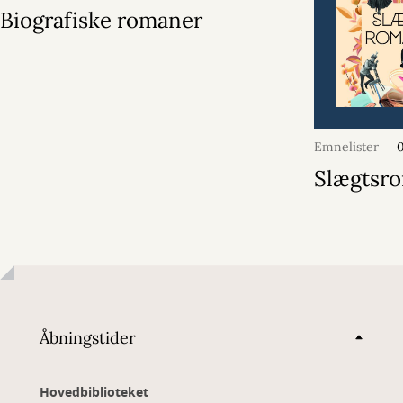
Biografiske romaner
Emnelister
0
Slægtsr
Åbningstider
Hovedbiblioteket