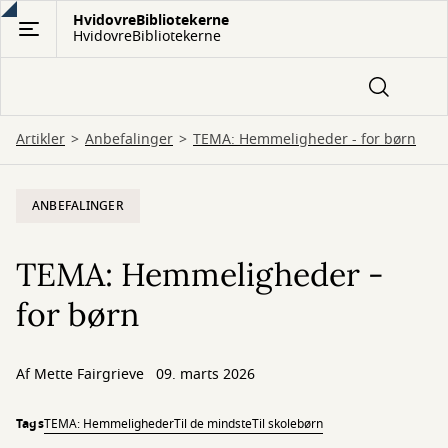
Gå
HvidovreBibliotekerne
HvidovreBibliotekerne
til
hovedindhold
Artikler
Anbefalinger
TEMA: Hemmeligheder - for børn
ANBEFALINGER
TEMA: Hemmeligheder -
for børn
Af
Mette Fairgrieve
09. marts 2026
Tags
TEMA: Hemmeligheder
Til de mindste
Til skolebørn