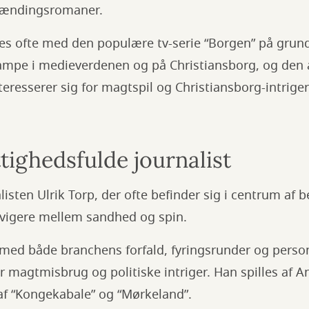
spændingsromaner.
s ofte med den populære tv-serie “Borgen” på grund
mpe i medieverdenen og på Christiansborg, og den an
nteresserer sig for magtspil og Christiansborg-intriger
tighedsfulde journalist
listen Ulrik Torp, der ofte befinder sig i centrum af b
vigere mellem sandhed og spin.
med både branchens forfald, fyringsrunder og person
r magtmisbrug og politiske intriger. Han spilles af 
 af “Kongekabale” og “Mørkeland”.