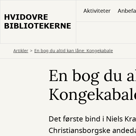
Gå
Aktiviteter
Anbefa
til
hovedindhold
Artikler
En bog du altid kan låne: Kongekabale
En bog du al
Kongekabal
Det første bind i Niels K
Christiansborgske andedam