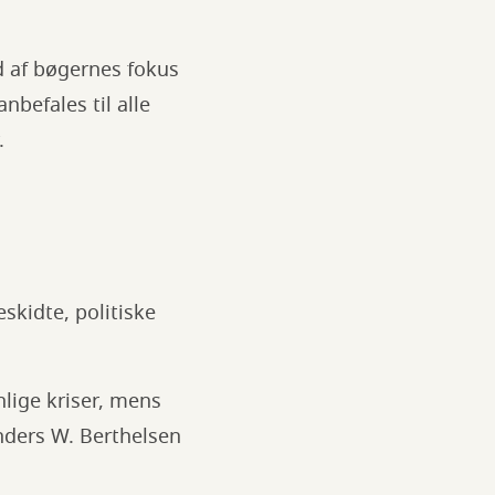
 af bøgernes fokus
befales til alle
.
eskidte, politiske
lige kriser, mens
Anders W. Berthelsen