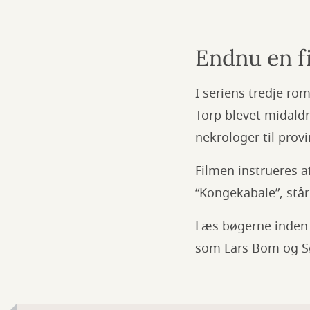
Endnu en fi
I seriens tredje rom
Torp blevet midaldr
nekrologer til prov
Filmen instrueres a
“Kongekabale”, står
Læs bøgerne inden f
som Lars Bom og S