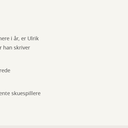
re i år, er Ulrik
r han skriver
erede
ente skuespillere