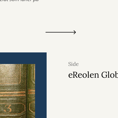
Side
eReolen Glo