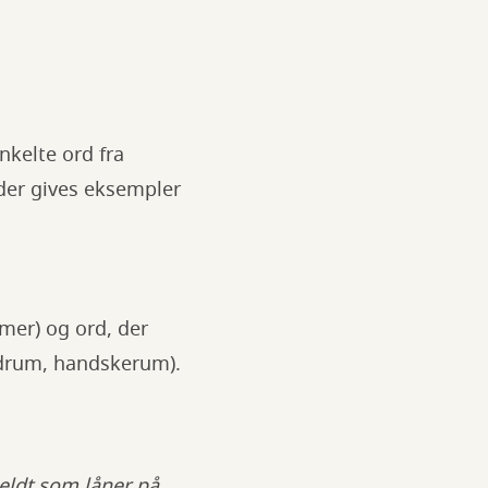
nkelte ord fra
 der gives eksempler
mer) og ord, der
lydrum, handskerum).
eldt som låner på