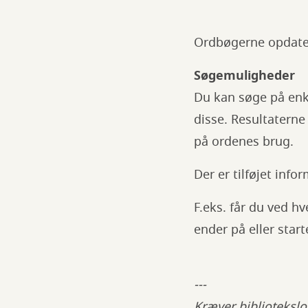
Ordbøgerne opdate
Søgemuligheder
Du kan søge på enke
disse. Resultaterne
på ordenes brug.
Der er tilføjet info
F.eks. får du ved h
ender på eller star
---
Kræver bibliotekslo