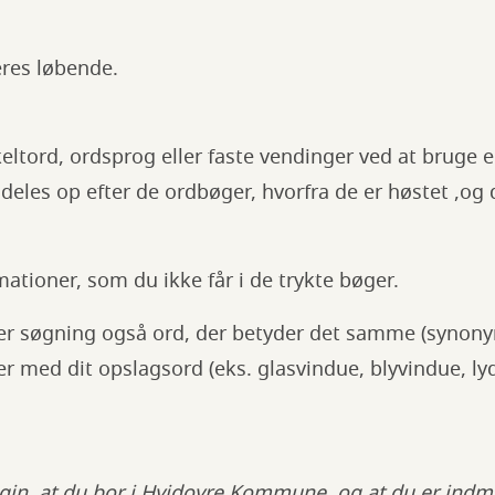
res løbende.
ltord, ordsprog eller faste vendinger ved at bruge e
 deles op efter de ordbøger, hvorfra de er høstet ,og
rmationer, som du ikke får i de trykte bøger.
ver søgning også ord, der betyder det samme (synony
ter med dit opslagsord (eks. glasvindue, blyvindue, 
gin, at du bor i Hvidovre Kommune, og at du er indm