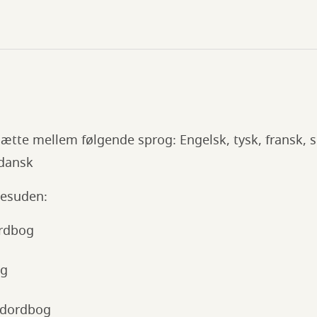
rsætte mellem følgende sprog: Engelsk, tysk, fransk, 
 dansk
desuden:
ordbog
og
dordbog