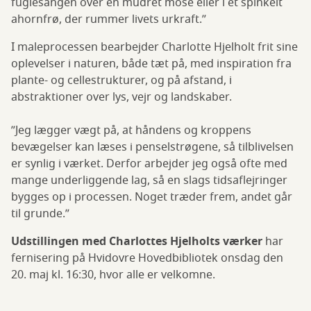
fuglesangen over en mudret mose eller i et spinkelt
ahornfrø, der rummer livets urkraft.”
I maleprocessen bearbejder Charlotte Hjelholt frit sine
oplevelser i naturen, både tæt på, med inspiration fra
plante- og cellestrukturer, og på afstand, i
abstraktioner over lys, vejr og landskaber.
”Jeg lægger vægt på, at håndens og kroppens
bevægelser kan læses i penselstrøgene, så tilblivelsen
er synlig i værket. Derfor arbejder jeg også ofte med
mange underliggende lag, så en slags tidsaflejringer
bygges op i processen. Noget træder frem, andet går
til grunde.”
Udstillingen med Charlottes Hjelholts værker
har
fernisering på Hvidovre Hovedbibliotek onsdag den
20. maj kl. 16:30, hvor alle er velkomne.