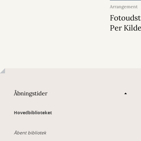
Arrangement
2026
Fotoudsti
Per Kild
Åbningstider
Hovedbiblioteket
Åbent bibliotek