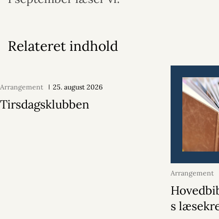
Relateret indhold
Arrangement
25. august 2026
Tirsdagsklubben
Arrangement
2026
Hovedbib
s læsekr