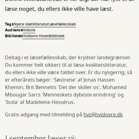
læse noget, du ellers ikke ville have læst.
Tags
Nyere skønlitteratur
Læsefællesskab
Audience
Voksne
Bibliotek
Hvidovre Hovedbibliotek
Deltag i et læsefællesskab, der krydser landegrænser.
Du kommer helt sikkert til at læse kvalitetslitteratur,
du ellers ikke ville være faldet over. Er du nysgerrig, så
er efterårets bøger: 'Søstrene' af Jonas Hassen
Khemiri, Brit Bennetts 'Det der skiller os', Mohamed
Mbougar Sarrs 'Menneskets dybeste erindring' og
'Isola' af Madeleine Hessérus.
Gratis adgang med tilmelding på
hvt@hvidovre.dk
I september læser vi: