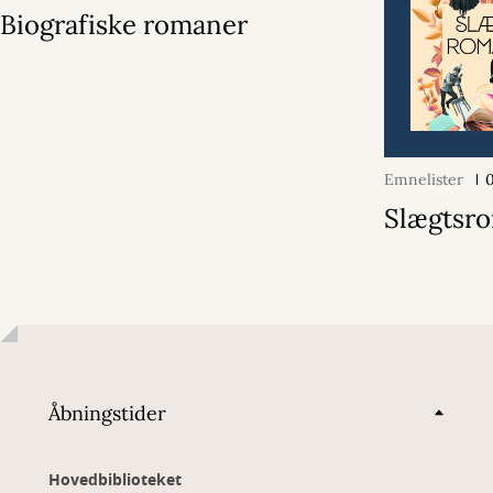
Biografiske romaner
Emnelister
0
Slægtsr
Åbningstider
Hovedbiblioteket