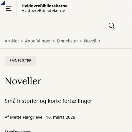
Gå
HvidovreBibliotekerne
HvidovreBibliotekerne
til
hovedindhold
Artikler
Anbefalinger
Emnelister
Noveller
EMNELISTER
Noveller
Små historier og korte fortællinger
Af
Mette Fairgrieve
10. marts 2026