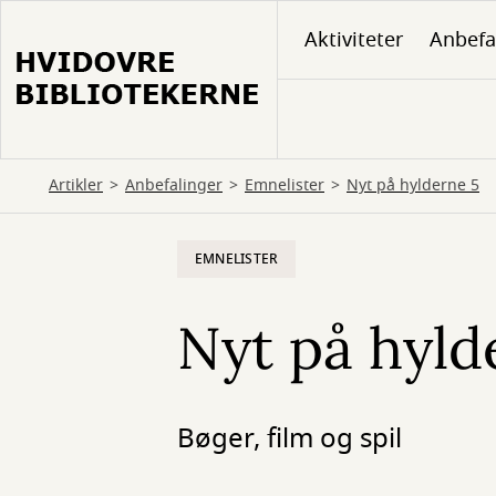
Gå
Aktiviteter
Anbefa
til
hovedindhold
Artikler
Anbefalinger
Emnelister
Nyt på hylderne 5
EMNELISTER
Nyt på hyld
Bøger, film og spil