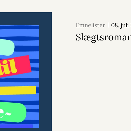
Emnelister
08. jul
Slægtsroma